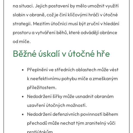
na situaci. Jejich postavení by mělo umožnit využití
slabin v obraně, což je činí klíčovými hráči v útočné
strategii. Mezitím útočníci musí být zruční v hledání
prostoru a vytváření běhů, které odvádějí obránce
od míče.
Běžné úskalí v útočné hře
Přeplnění ve středních oblastech může vést
k neefektivnímu pohybu míče a zmeškaným
příležitostem.
Nedodržení šířky může usnadnit obranám
uzavření útočných možností.
Nedodržení defenzivních povinností během
přechodů může nechat tým zranitelný vůči
protiútokům.