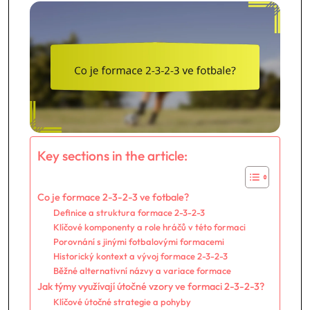
Key sections in the article:
Co je formace 2-3-2-3 ve fotbale?
Definice a struktura formace 2-3-2-3
Klíčové komponenty a role hráčů v této formaci
Porovnání s jinými fotbalovými formacemi
Historický kontext a vývoj formace 2-3-2-3
Běžné alternativní názvy a variace formace
Jak týmy využívají útočné vzory ve formaci 2-3-2-3?
Klíčové útočné strategie a pohyby