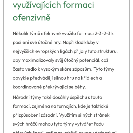
využívajících formaci
ofenzivně
Několik týmů efektivně využilo formaci 2-3-2-3 k
posílení své útočné hry. Například kluby v
nejvyšších evropských ligách přijaly tuto strukturu,
aby maximalizovaly svůj útočný potenciál, což
často vedlo k vysokým skóre zápasům. Tyto týmy
obvykle předvádějí silnou hru na křídlech a
koordinované překrývající se běhy.
Národní týmy také dosáhly úspěchu s touto
formací, zejména na turnajích, kde je taktické
přizpůsobení zásadní. Využitím silných stránek
svých hráčů mohou tyto týmy vytvářet řadu
gólových šancí, zatímco udržují pevnou defenzivní