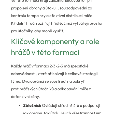
Ve této formaci hrají záložníci klíčovou roli při
propojení obrany a útoku. Jsou zodpovědní za
kontrolu tempa hry a efektivní distribuci míče.
Křídelní hráči rozšiřují hřiště, čímž vytvářejí prostor
pro útočníky, aby mohli využít.
Klíčové komponenty a role
hráčů v této formaci
Každý hráč v formaci 2-3-2-3 má specifické
odpovědnosti, které přispívají k celkové strategii
týmu. Dva obránci se soustředí na pokrytí
protihráčských útočníků a odkopávání míče z
defenzivní zóny.
Záložníci:
Ovládají střed hřiště a podporují
jak obranu, tak útok. Jejich všestrannost jim