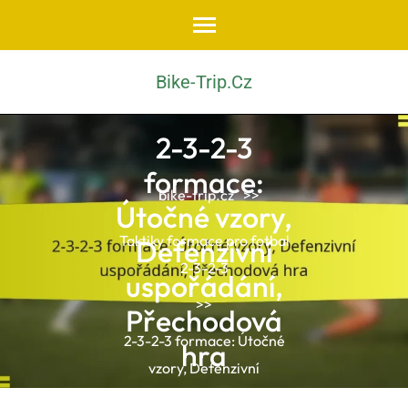
Skip
to
content
Bike-Trip.cz
(Press
Enter)
2-3-2-3
formace:
bike-trip.cz
>>
Útočné vzory,
Taktiky formace pro fotbal
Defenzivní
2-3-2-3
uspořádání,
>>
Přechodová
2-3-2-3 formace: Útočné
hra
vzory, Defenzivní
uspořádání, Přechodová hra