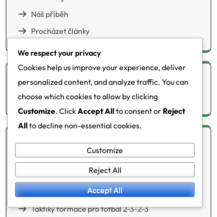
Náš příběh
Procházet články
We respect your privacy
Cookies help us improve your experience, deliver
Hledat
personalized content, and analyze traffic. You can
choose which cookies to allow by clicking
Search
Customize
. Click
Accept All
to consent or
Reject
for:
All
to decline non-essential cookies.
Kategorie
Customize
Reject All
Hráčské role v fotbalové formaci 2-3-2-3
Accept All
Taktická analýza fotbalové formace 2-3-2-3
Taktiky formace pro fotbal 2-3-2-3