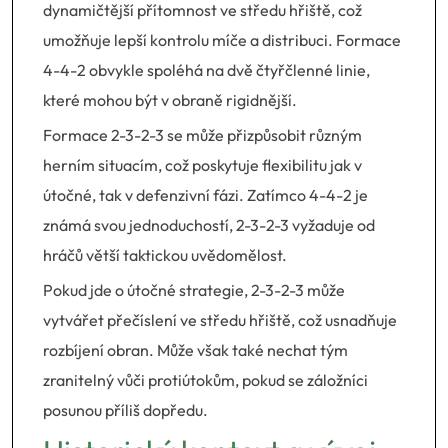
dynamičtější přítomnost ve středu hřiště, což
umožňuje lepší kontrolu míče a distribuci. Formace
4-4-2 obvykle spoléhá na dvě čtyřčlenné linie,
které mohou být v obraně rigidnější.
Formace 2-3-2-3 se může přizpůsobit různým
herním situacím, což poskytuje flexibilitu jak v
útočné, tak v defenzivní fázi. Zatímco 4-4-2 je
známá svou jednoduchostí, 2-3-2-3 vyžaduje od
hráčů větší taktickou uvědomělost.
Pokud jde o útočné strategie, 2-3-2-3 může
vytvářet přečíslení ve středu hřiště, což usnadňuje
rozbíjení obran. Může však také nechat tým
zranitelný vůči protiútokům, pokud se záložníci
posunou příliš dopředu.