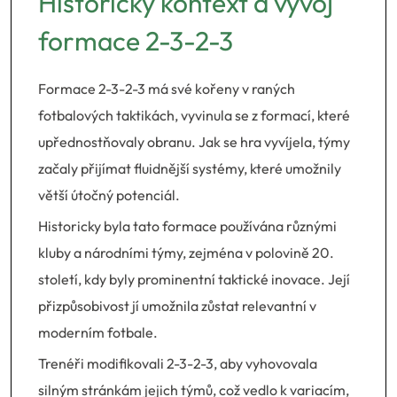
Historický kontext a vývoj
formace 2-3-2-3
Formace 2-3-2-3 má své kořeny v raných
fotbalových taktikách, vyvinula se z formací, které
upřednostňovaly obranu. Jak se hra vyvíjela, týmy
začaly přijímat fluidnější systémy, které umožnily
větší útočný potenciál.
Historicky byla tato formace používána různými
kluby a národními týmy, zejména v polovině 20.
století, kdy byly prominentní taktické inovace. Její
přizpůsobivost jí umožnila zůstat relevantní v
moderním fotbale.
Trenéři modifikovali 2-3-2-3, aby vyhovovala
silným stránkám jejich týmů, což vedlo k variacím,