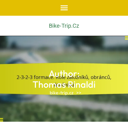
Skip
to
content
Bike-Trip.cz
(Press
Enter)
Author:
Thomas Rinaldi
bike-trip.cz
>>