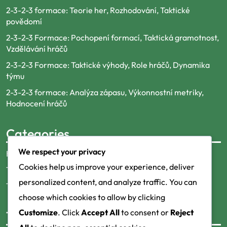
2-3-2-3 formace: Teorie her, Rozhodování, Taktické
povědomí
2-3-2-3 Formace: Pochopení formací, Taktická gramotnost,
Vzdělávání hráčů
2-3-2-3 Formace: Taktické výhody, Role hráčů, Dynamika
týmu
2-3-2-3 formace: Analýza zápasu, Výkonnostní metriky,
Hodnocení hráčů
Categories
We respect your privacy
Hráčské role v fotbalové formaci 2-3-2-3
Cookies help us improve your experience, deliver
Taktická analýza fotbalové formace 2-3-2-3
personalized content, and analyze traffic. You can
Taktiky formace pro fotbal 2-3-2-3
choose which cookies to allow by clicking
Customize
. Click
Accept All
to consent or
Reject
Tags