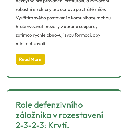
nezbytné pro provádění protiútoků a vytvoření
robustní struktury pro obnovu po ztrátě míče.
Využitím svého postavení a komunikace mohou
hráči využívat mezery v obraně soupeře,
zatímco rychle obnovují svou formaci, aby
minimalizovali …
Read More
Role defenzivního
záložníka v rozestavení
2-3-2-3: Krytí,