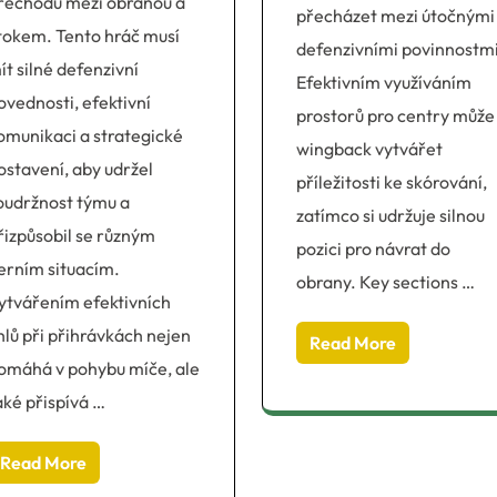
řechodů mezi obranou a
přecházet mezi útočnými
tokem. Tento hráč musí
defenzivními povinnostmi
ít silné defenzivní
Efektivním využíváním
ovednosti, efektivní
prostorů pro centry může
omunikaci a strategické
wingback vytvářet
ostavení, aby udržel
příležitosti ke skórování,
oudržnost týmu a
zatímco si udržuje silnou
řizpůsobil se různým
pozici pro návrat do
erním situacím.
obrany. Key sections …
ytvářením efektivních
hlů při přihrávkách nejen
Read More
omáhá v pohybu míče, ale
aké přispívá …
Read More