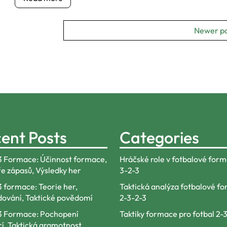
Newer po
ent Posts
Categories
3 Formace: Účinnost formace,
Hráčské role v fotbalové form
e zápasů, Výsledky her
3-2-3
3 formace: Teorie her,
Taktická analýza fotbalové f
ování, Taktické povědomí
2-3-2-3
3 Formace: Pochopení
Taktiky formace pro fotbal 2-
í, Taktická gramotnost,