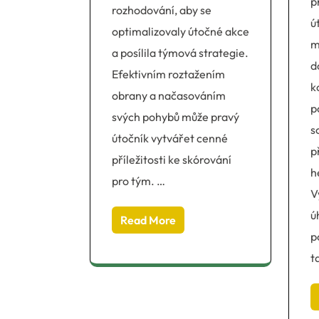
p
rozhodování, aby se
ú
optimalizovaly útočné akce
m
a posílila týmová strategie.
d
Efektivním roztažením
k
obrany a načasováním
p
svých pohybů může pravý
s
útočník vytvářet cenné
p
příležitosti ke skórování
h
pro tým. …
V
ú
Read More
p
t