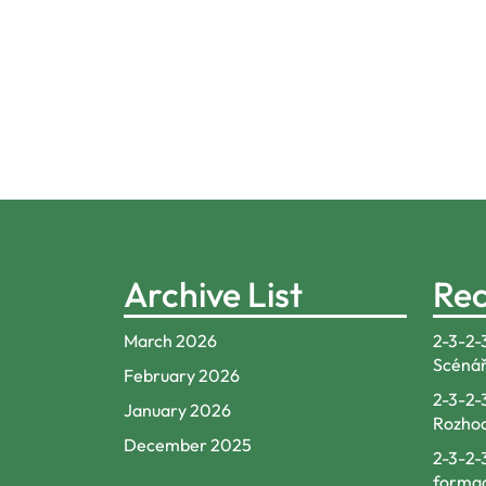
Posts
navigation
Archive List
Rec
March 2026
2-3-2-
Scénář
February 2026
2-3-2-
January 2026
Rozhod
December 2025
2-3-2-
formac