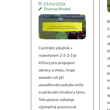
03/02/2026
Thomas Rinaldi
B
2
s
o
Centrální záložník v
k
rozestavení 2-3-2-3 je
ú
klíčový pro propojení
z
obrany a útoku, hraje
p
zásadní roli při
m
usnadňování pohybu míče
s
a udržování struktury týmu.
s
Tato pozice vyžaduje
n
výjimečné prostorové
t