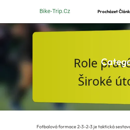
Skip
Bike-Trip.cz
Procházet Člán
to
content
(Press
Enter)
Categ
Fotbalová formace 2-3-2-3 je taktická sestava,