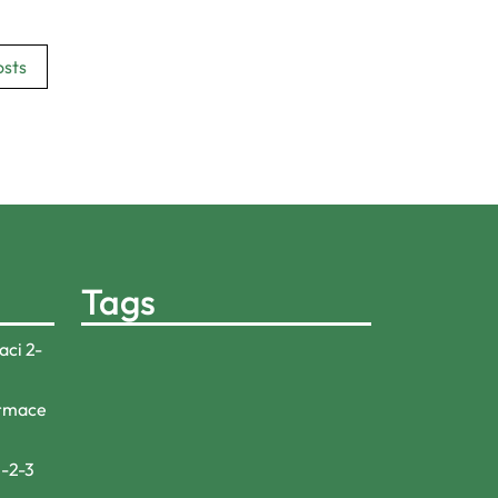
sts
Tags
aci 2-
ormace
3-2-3