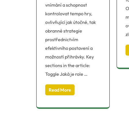
vnímání a schopnost
O
kontrolovat tempo hry,
m
ovlivňující jak útočné, tak
o
obranné strategie
z
prostřednictvím
efektivního postavení a
možností přihrávky. Key
sections in the article:
Toggle Jaká je role …
Read More