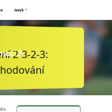
ka
Jazyk
rmaci 2-
áře.