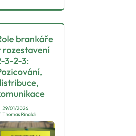
Role brankáře
v rozestavení
2-3-2-3:
Pozicování,
distribuce,
komunikace
29/01/2026
Thomas Rinaldi