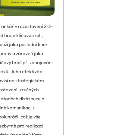
rankář v rozestavení 2-3-
-3 hraje klíčovou roli,
louží jako poslední linie
brany a zároveň jako
líčový hráč při zahajování
toků. Jeho efektivita
ávisí na strategickém
ostavení, zručných
etodách distribuce a
ilné komunikaci s
poluhráči, což je vše
ezbytné pro realizaci
aktických plánů týmu.