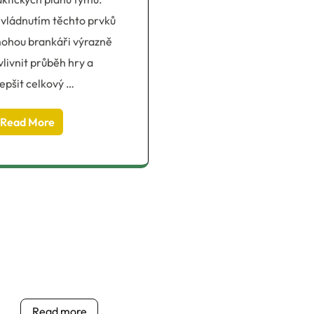
vládnutím těchto prvků
ohou brankáři výrazně
vlivnit průběh hry a
lepšit celkový …
Read More
Read more