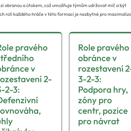
zi obranou a útokem, což umožňuje týmům udržovat míč a být
ch rolí každého hráče v této formaci je nezbytné pro maximaliza
Role pravého
Role pravého
středního
obránce v
obránce v
rozestavení 2
rozestavení 2-
3-2-3:
3-2-3:
Podpora hry,
Defenzivní
zóny pro
rovnováha,
centr, pozice
úhly
pro návrat