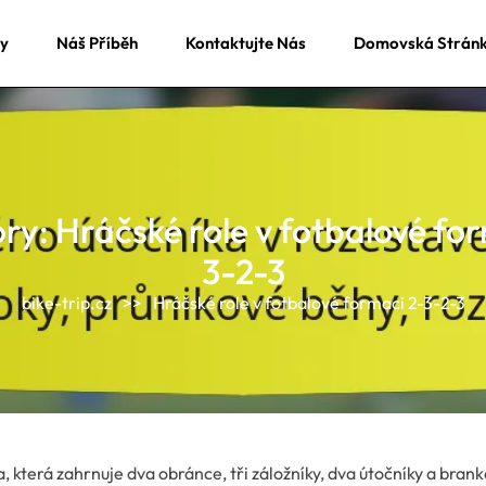
ky
Náš Příběh
Kontaktujte Nás
Domovská Strán
ory:
Hráčské role v fotbalové fo
3-2-3
bike-trip.cz
>>
Hráčské role v fotbalové formaci 2-3-2-3
 která zahrnuje dva obránce, tři záložníky, dva útočníky a brank