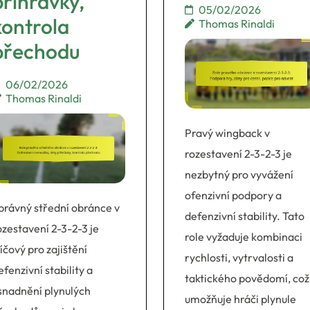
přihrávky,
05/02/2026
kontrola
Thomas Rinaldi
přechodu
06/02/2026
Thomas Rinaldi
Pravý wingback v
rozestavení 2-3-2-3 je
nezbytný pro vyvážení
ofenzivní podpory a
právný střední obránce v
defenzivní stability. Tato
ozestavení 2-3-2-3 je
role vyžaduje kombinaci
líčový pro zajištění
rychlosti, vytrvalosti a
efenzivní stability a
taktického povědomí, což
snadnění plynulých
umožňuje hráči plynule