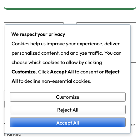
Post
Role pravého
2-3-2-3 formace:
We respect your privacy
navigation
středního obránce v
Přizpůsobení se
Cookies help us improve your experience, deliver
rozestavení 2-3-2-3:
soupeřům, Změny
personalized content, and analyze traffic. You can
Defenzivní
během hry, Síly hráčů
choose which cookies to allow by clicking
rovnováha, úhly
Customize
. Click
Accept All
to consent or
Reject
přihrávky, kontrola
All
to decline non-essential cookies.
přechodu
Customize
Leave a Reply
Reject All
Accept All
Your email address will not be published.
Required fields are
marked
*