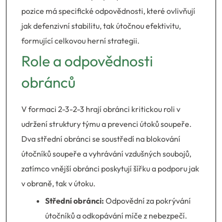
pozice má specifické odpovědnosti, které ovlivňují
jak defenzivní stabilitu, tak útočnou efektivitu,
formující celkovou herní strategii.
Role a odpovědnosti
obránců
V formaci 2-3-2-3 hrají obránci kritickou roli v
udržení struktury týmu a prevenci útoků soupeře.
Dva střední obránci se soustředí na blokování
útočníků soupeře a vyhrávání vzdušných soubojů,
zatímco vnější obránci poskytují šířku a podporu jak
v obraně, tak v útoku.
Střední obránci:
Odpovědní za pokrývání
útočníků a odkopávání míče z nebezpečí.