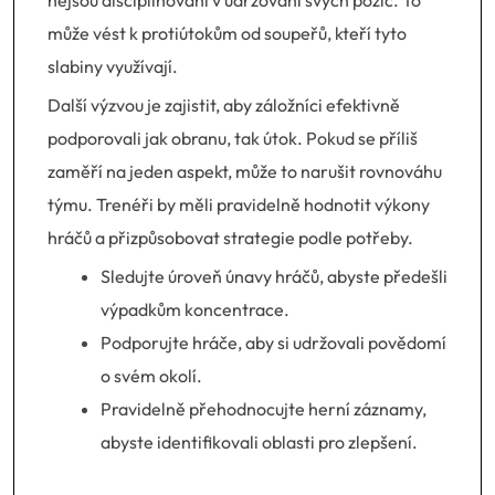
nejsou disciplinovaní v udržování svých pozic. To
může vést k protiútokům od soupeřů, kteří tyto
slabiny využívají.
Další výzvou je zajistit, aby záložníci efektivně
podporovali jak obranu, tak útok. Pokud se příliš
zaměří na jeden aspekt, může to narušit rovnováhu
týmu. Trenéři by měli pravidelně hodnotit výkony
hráčů a přizpůsobovat strategie podle potřeby.
Sledujte úroveň únavy hráčů, abyste předešli
výpadkům koncentrace.
Podporujte hráče, aby si udržovali povědomí
o svém okolí.
Pravidelně přehodnocujte herní záznamy,
abyste identifikovali oblasti pro zlepšení.