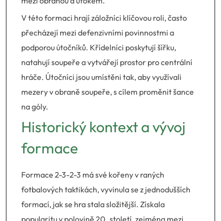
mezi obranou a útokem.
V této formaci hrají záložníci klíčovou roli, často
přecházejí mezi defenzivními povinnostmi a
podporou útočníků. Křídelníci poskytují šířku,
natahují soupeře a vytvářejí prostor pro centrální
hráče. Útočníci jsou umístěni tak, aby využívali
mezery v obraně soupeře, s cílem proměnit šance
na góly.
Historický kontext a vývoj
formace
Formace 2-3-2-3 má své kořeny v raných
fotbalových taktikách, vyvinula se z jednodušších
formací, jak se hra stala složitější. Získala
popularitu v polovině 20. století, zejména mezi