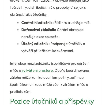
útokem. Centrální záložník obvykle funguje jako
tvůrce hry, distribující míč a propojující se jak s
obránci, tak s útočníky.
Centrální záložník:
Řídí hru a udržuje míč.
Defenzivní záložník:
Chrání obranu a
narušuje akce soupeře.
Útočný záložník:
Podporuje útočníky a
vytváří příležitosti ke skórování.
Interakce mezi záložníky jsou klíčové pro udržení
míče a
vytváření prostoru
. Dobře koordinovaná
záloha může kontrolovat tempo hry, zatímco
špatná komunikace může vést k ztrátám míče a
protiútokům.
Pozice útočníků a příspěvky