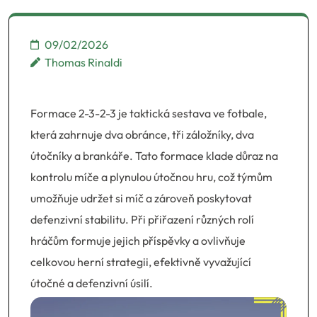
09/02/2026
Thomas Rinaldi
Formace 2-3-2-3 je taktická sestava ve fotbale,
která zahrnuje dva obránce, tři záložníky, dva
útočníky a brankáře. Tato formace klade důraz na
kontrolu míče a plynulou útočnou hru, což týmům
umožňuje udržet si míč a zároveň poskytovat
defenzivní stabilitu. Při přiřazení různých rolí
hráčům formuje jejich příspěvky a ovlivňuje
celkovou herní strategii, efektivně vyvažující
útočné a defenzivní úsilí.