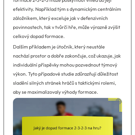
formace 2-3-2-3 může poskytnout vhled do její
efektivity. Například tým s dynamickým centrálním
záložníkem, který exceluje jak v defenzivních
povinnostech, tak v tvůrčí hře, může výrazně zvýšit
celkový dopad formace.
Dalším příkladem je útočník, který neustále
nachází prostor a dobře zakončuje, což ukazuje, jak
individuální příspěvky mohou pozvednout týmový
výkon. Tyto případové studie zdůrazňují důležitost
sladění silných stránek hráčů s taktickými rolemi,
aby se maximalizovaly výhody formace.