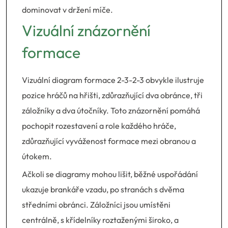
dominovat v držení míče.
Vizuální znázornění
formace
Vizuální diagram formace 2-3-2-3 obvykle ilustruje
pozice hráčů na hřišti, zdůrazňující dva obránce, tři
záložníky a dva útočníky. Toto znázornění pomáhá
pochopit rozestavení a role každého hráče,
zdůrazňující vyváženost formace mezi obranou a
útokem.
Ačkoli se diagramy mohou lišit, běžné uspořádání
ukazuje brankáře vzadu, po stranách s dvěma
středními obránci. Záložníci jsou umístěni
centrálně, s křídelníky roztaženými široko, a