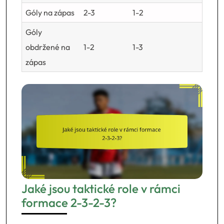
Góly na zápas
2-3
1-2
Góly
obdržené na
1-2
1-3
zápas
Jaké jsou taktické role v rámci
formace 2-3-2-3?