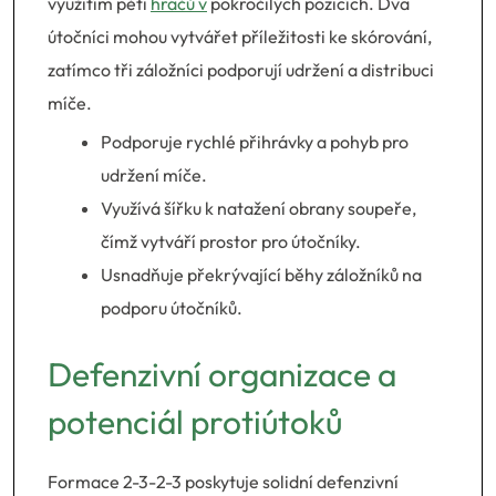
využitím pěti
hráčů v
pokročilých pozicích. Dva
útočníci mohou vytvářet příležitosti ke skórování,
zatímco tři záložníci podporují udržení a distribuci
míče.
Podporuje rychlé přihrávky a pohyb pro
udržení míče.
Využívá šířku k natažení obrany soupeře,
čímž vytváří prostor pro útočníky.
Usnadňuje překrývající běhy záložníků na
podporu útočníků.
Defenzivní organizace a
potenciál protiútoků
Formace 2-3-2-3 poskytuje solidní defenzivní