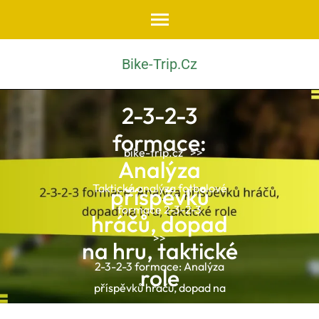
Skip
to
content
Bike-Trip.cz
(Press
Enter)
2-3-2-3
formace:
bike-trip.cz
>>
Analýza
Taktická analýza fotbalové
příspěvků
formace 2-3-2-3
hráčů, dopad
>>
na hru, taktické
2-3-2-3 formace: Analýza
role
příspěvků hráčů, dopad na
hru, taktické role