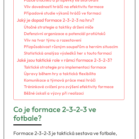
Pozice útočníků a příspěvky ke skórování
Vliv dovedností hráčů na efektivitu formace
Případové studie výkonů hráčů ve formaci
Jaký je dopad formace 2-3-2-3 na hru?
Útočné strategie a taktiky držení míče
Defenzivní organizace a potenciál protiútoků
Vliv na tvar týmu a rozestavení
Přizpůsobivost různým soupeřům a herním situacím
Statistická analýza výsledků her s touto formací
Jaké jsou taktické role v rámci formace 2-3-2-3?
Taktické strategie pro implementaci formace
Úpravy během hry a taktická flexibilita
Komunikace a týmová práce mezi hráči
Tréninkové cvičení pro zvýšení efektivity formace
Běžné úskalí a výzvy při realizaci
Co je formace 2-3-2-3 ve
fotbale?
Formace 2-3-2-3 je taktická sestava ve fotbale,