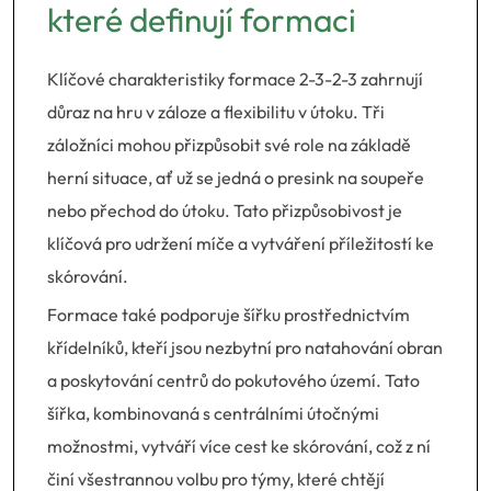
které definují formaci
Klíčové charakteristiky formace 2-3-2-3 zahrnují
důraz na hru v záloze a flexibilitu v útoku. Tři
záložníci mohou přizpůsobit své role na základě
herní situace, ať už se jedná o presink na soupeře
nebo přechod do útoku. Tato přizpůsobivost je
klíčová pro udržení míče a vytváření příležitostí ke
skórování.
Formace také podporuje šířku prostřednictvím
křídelníků, kteří jsou nezbytní pro natahování obran
a poskytování centrů do pokutového území. Tato
šířka, kombinovaná s centrálními útočnými
možnostmi, vytváří více cest ke skórování, což z ní
činí všestrannou volbu pro týmy, které chtějí